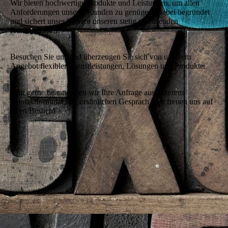
Wir bieten hochwertige Produkte und Leistungen, um allen
Anforderungen unserer Kunden zu genügen. Dabei begründet
und sichert unser Service unseren stetig wachsenden
Kundenstamm.
Besuchen Sie uns und überzeugen Sie sich von unserem
Angebot flexibler Dienstleistungen, Lösungen und Produkte.
Sehr gerne beantworten wir Ihre Anfrage aus unserem
Kontaktformular im persönlichen Gesprach. Wir freuen uns auf
Ihren Besuch!